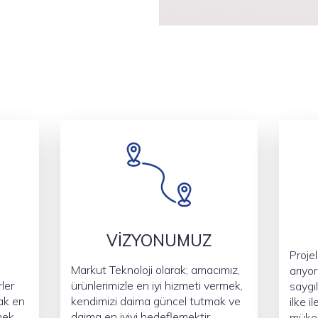
VİZYONUMUZ
Proje
Markut Teknoloji olarak; amacımız,
arıyo
ler
ürünlerimizle en iyi hizmeti vermek,
saygıl
rak en
kendimizi daima güncel tutmak ve
ilke i
mek
daima en iyiyi hedeflemektir.
mükem