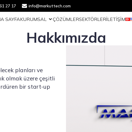
61 27 17
info@markuttech.com
A SAYFA
KURUMSAL
ÇÖZÜMLER
SEKTÖRLER
İLETİŞİM
Hakkımızda
lecek planları ve
k olmak üzere çeşitli
ürdüren bir start-up